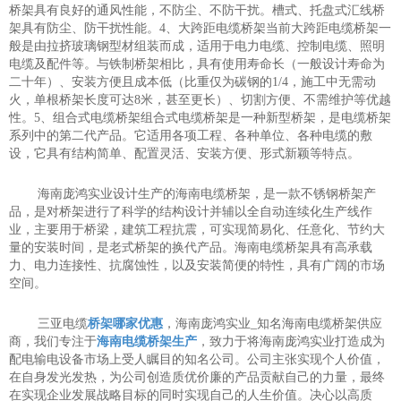
桥架具有良好的通风性能，不防尘、不防干扰。槽式、托盘式汇线桥
架具有防尘、防干扰性能。4、大跨距电缆桥架当前大跨距电缆桥架一
般是由拉挤玻璃钢型材组装而成，适用于电力电缆、控制电缆、照明
电缆及配件等。与铁制桥架相比，具有使用寿命长（一般设计寿命为
二十年）、安装方便且成本低（比重仅为碳钢的1/4，施工中无需动
火，单根桥架长度可达8米，甚至更长）、切割方便、不需维护等优越
性。5、组合式电缆桥架组合式电缆桥架是一种新型桥架，是电缆桥架
系列中的第二代产品。它适用各项工程、各种单位、各种电缆的敷
设，它具有结构简单、配置灵活、安装方便、形式新颖等特点。
海南庞鸿实业设计生产的海南电缆桥架，是一款不锈钢桥架产
品，是对桥架进行了科学的结构设计并辅以全自动连续化生产线作
业，主要用于桥梁，建筑工程抗震，可实现简易化、任意化、节约大
量的安装时间，是老式桥架的换代产品。海南电缆桥架具有高承载
力、电力连接性、抗腐蚀性，以及安装简便的特性，具有广阔的市场
空间。
三亚电缆
桥架哪家优惠
，海南庞鸿实业_知名海南电缆桥架供应
商，我们专注于
海南电缆桥架生产
，致力于将海南庞鸿实业打造成为
配电输电设备市场上受人瞩目的知名公司。公司主张实现个人价值，
在自身发光发热，为公司创造质优价廉的产品贡献自己的力量，最终
在实现企业发展战略目标的同时实现自己的人生价值。决心以高质