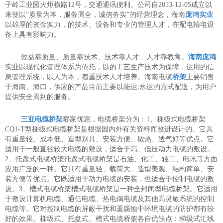
子岭工业园火炬横路12号，交通通讯便利。公司自2013-12-05成立以
来便以“质量为本，服务周全，诚信务实”的经营理念，海南
庞鸿实业
以雄厚的资金实力，的技术、设备和专业的管理人才，在配电输电设
备上具有影响力。
效益靠质量、质量靠技术、技术靠人才、人才靠教育。
海南庞鸿
实业以现代化管理体系为依托，以的工艺生产技术为保障，运用的信
息管理系统，以人为本，着重技术人才培养。海南电缆
桥架
主要销售
于海南、海口，供应的产品目前主要以陆运;水运的方式配送，为用户
提供安全周到的服务。
三亚电缆桥架
哪家优惠，电缆桥架分为：1、梯级式电缆桥架
CQ1-T型梯级式电缆桥架是根据国内外有关资料而改进设计的。它具
有重量轻、成本低、造型别具、安装方便、散热、透气好等优点。它
适用于一般直径较大电缆的敷设，适合于高、低压动力电缆的敷设。
2、托盘式电缆桥架托盘式电缆桥架是石油、化工、轻工、电讯等方面
应用
广泛的一种。它具有重量轻、载荷大、造型美观、结构简单、安
装方便等优点。它既适用于动力电缆的安装，也适合于控制电缆的敷
设。3、槽式电缆桥架槽式电缆桥架是一种全封闭型电缆桥架。它适用
于敷设计算机电缆、通信电缆、热电偶电缆及其他高灵敏系统的控制
电缆等。它对控制电缆的屏蔽干扰和重腐蚀中环境电缆的防护都有较
好的效果。梯级式、托盘式、槽式电缆桥架各自优缺点：梯级式汇线