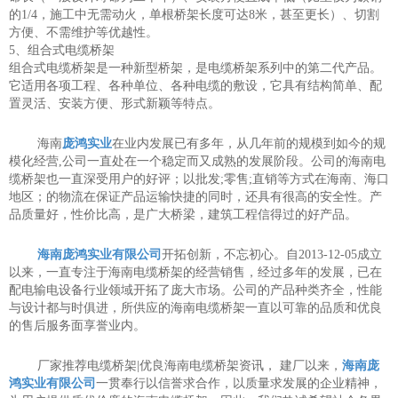
的1/4，施工中无需动火，单根桥架长度可达8米，甚至更长）、切割
方便、不需维护等优越性。
5、组合式电缆桥架
组合式电缆桥架是一种新型桥架，是电缆桥架系列中的第二代产品。
它适用各项工程、各种单位、各种电缆的敷设，它具有结构简单、配
置灵活、安装方便、形式新颖等特点。
海南
庞鸿实业
在业内发展已有多年，从几年前的规模到如今的规
模化经营,公司一直处在一个稳定而又成熟的发展阶段。公司的海南电
缆桥架也一直深受用户的好评；以批发;零售;直销等方式在海南、海口
地区；的物流在保证产品运输快捷的同时，还具有很高的安全性。产
品质量好，性价比高，是广大桥梁，建筑工程信得过的好产品。
海南庞鸿实业有限公司
开拓创新，不忘初心。自2013-12-05成立
以来，一直专注于海南电缆桥架的经营销售，经过多年的发展，已在
配电输电设备行业领域开拓了庞大市场。公司的产品种类齐全，性能
与设计都与时俱进，所供应的海南电缆桥架一直以可靠的品质和优良
的售后服务面享誉业内。
厂家推荐电缆桥架|优良海南电缆桥架资讯， 建厂以来，
海南庞
鸿实业有限公司
一贯奉行以信誉求合作，以质量求发展的企业精神，