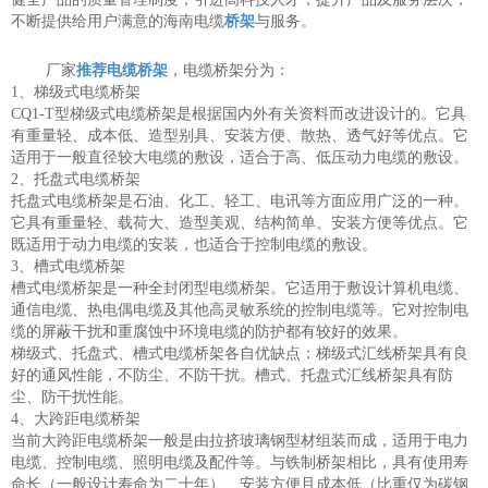
不断提供给用户满意的海南电缆
桥架
与服务。
厂家
推荐电缆桥架
，电缆桥架分为：
1、梯级式电缆桥架
CQ1-T型梯级式电缆桥架是根据国内外有关资料而改进设计的。它具
有重量轻、成本低、造型别具、安装方便、散热、透气好等优点。它
适用于一般直径较大电缆的敷设，适合于高、低压动力电缆的敷设。
2、托盘式电缆桥架
托盘式电缆桥架是石油、化工、轻工、电讯等方面应用广泛的一种。
它具有重量轻、载荷大、造型美观、结构简单、安装方便等优点。它
既适用于动力电缆的安装，也适合于控制电缆的敷设。
3、槽式电缆桥架
槽式电缆桥架是一种全封闭型电缆桥架。它适用于敷设计算机电缆、
通信电缆、热电偶电缆及其他高灵敏系统的控制电缆等。它对控制电
缆的屏蔽干扰和重腐蚀中环境电缆的防护都有较好的效果。
梯级式、托盘式、槽式电缆桥架各自优缺点：梯级式汇线桥架具有良
好的通风性能，不防尘、不防干扰。槽式、托盘式汇线桥架具有防
尘、防干扰性能。
4、大跨距电缆桥架
当前大跨距电缆桥架一般是由拉挤玻璃钢型材组装而成，适用于电力
电缆、控制电缆、照明电缆及配件等。与铁制桥架相比，具有使用寿
命长（一般设计寿命为二十年）、安装方便且成本低（比重仅为碳钢