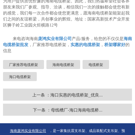
为用户提供质优价廉的海南电缆桥架。因此，我们热诚希望社会各界
朋友来我们厂参观、指导、洽谈，相信我们一次的接触都会使您有新
的感觉，我们每一次合作都会使您更满意，愿海南电缆桥架能架起我
们之间的友谊桥梁，共创事业的辉煌。地址：国家高新技术产业开发
区狮子岭工业园火炬横路12号
来电咨询海南
庞鸿实业有限公司
产品/服务，给您的不仅仅是
海南
电缆桥架批发
，厂家推荐电缆桥架，
实惠的电缆桥架
，
桥架哪家好
的
信息
厂家推荐电缆桥架
海南电缆桥架
电缆桥架
海口电缆桥架
上一条 ：海口实惠的电缆桥架_优良...
下一条 ：母线槽厂-海口海南电缆桥...
海南庞鸿实业有限公司
，是一家集抗震支吊架、成品装配式支吊架、预