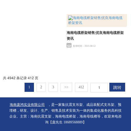
海南电缆桥架销售|优良海南电缆桥架
资讯
发布时间：2025-08-12
共 4942 条记录 412 页
跳转
1
2
3
>>
412
海南庞鸿实业有限公司
，是一家集抗震支吊架、成品装配式支吊架、预
埋槽，研发、设计、生产、销售及技术安装为一体的集成化服务的高科技
企业。主营：海南抗震支架，海南电缆桥架，海南母线槽等，欢迎来电咨
询【庞先生 18689568889】