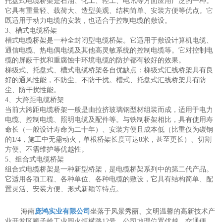
托盘式电缆桥架是石油、化工、轻工、电讯等方面应用广泛的一种。
它具有重量轻、载荷大、造型美观、结构简单、安装方便等优点。它
既适用于动力电缆的安装，也适合于控制电缆的敷设。
3、槽式电缆桥架
槽式电缆桥架是一种全封闭型电缆桥架。它适用于敷设计算机电缆、
通信电缆、热电偶电缆及其他高灵敏系统的控制电缆等。它对控制电
缆的屏蔽干扰和重腐蚀中环境电缆的防护都有较好的效果。
梯级式、托盘式、槽式电缆桥架各自优缺点：梯级式汇线桥架具有良
好的通风性能，不防尘、不防干扰。槽式、托盘式汇线桥架具有防
尘、防干扰性能。
4、大跨距电缆桥架
当前大跨距电缆桥架一般是由拉挤玻璃钢型材组装而成，适用于电力
电缆、控制电缆、照明电缆及配件等。与铁制桥架相比，具有使用寿
命长（一般设计寿命为二十年）、安装方便且成本低（比重仅为碳钢
的1/4，施工中无需动火，单根桥架长度可达8米，甚至更长）、切割
方便、不需维护等优越性。
5、组合式电缆桥架
组合式电缆桥架是一种新型桥架，是电缆桥架系列中的第二代产品。
它适用各项工程、各种单位、各种电缆的敷设，它具有结构简单、配
置灵活、安装方便、形式新颖等特点。
海南
庞鸿实业有限公司
坐落于风景秀丽、文明温馨的高新技术产
业开发区狮子岭工业园火炬横路12号，公司地理位置优越，交通便