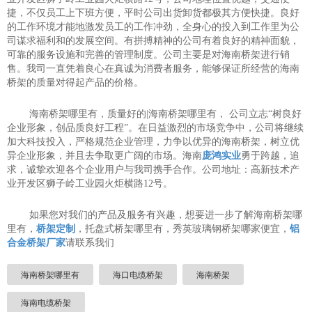
捷，不仅员工上下班方便，平时公司出货卸货都极其方便快捷。良好
的工作环境才能地激发员工的工作冲劲，全身心的投入到工作里为公
司谋求福利和的发展空间。有拼搏精神的公司有着良好的精神面貌，
可靠的服务设施和完善的管理制度。公司主要是对海南桥架进行销
售。我司一直凭着良心在真诚为消费者服务，能够保证所经营的海南
桥架的质量对得起产品的价格。
海南桥架哪里有，质量好的|海南桥架哪里有， 公司立志“树良好
企业形象，创品质良好工程”。在日益激烈的市场竞争中，公司将继续
加大科技投入，严格规范企业管理，力争以优异的海南桥架，树立优
异企业形象，并且去争取更广阔的市场。海南
庞鸿实业
勇于跨越，追
求，诚挚欢迎各个企业用户与我司携手合作。公司地址：高新技术产
业开发区狮子岭工业园火炬横路12号。
如果您对我们的产品及服务有兴趣，想要进一步了解海南桥架哪
里有，
桥架定制
，托盘式桥架哪里有，秀英玻璃钢桥架哪家便宜，
铝
合金桥架厂家
请联系我们
海南桥架哪里有
海口电缆桥架
海南桥架
海南电缆桥架