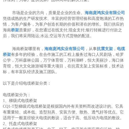
市场是企业的方向，质量是企业的生命。
海南庞鸿实业有限公司
凭借成熟的生产研发技术、丰富的经营管理经验和高度饱满的工作热
情，为客户服务，为客户创造长期的价值和潜在的增长。我们供应的
海南
桥架
质量好，在您通过在线支付;现金支付;银行转账进行付款之
后，我们将采用陆运;水运;空运等方式货物的配送。
海南桥架哪里有，
海南庞鸿实业有限公司
，从事
抗震支架
，
电缆
桥架
有多年的经验，在合作施工的工程上服务过海口人民剧场，哈罗
公学，万科森林公园，万宁体育馆，万科湖畔，恒大美丽沙，海口体
育馆，恒大文化旅游城等重大项目，在抗震支架上安装标准，技术达
标，有丰富队经济及施工团队。
以下是介绍电缆桥架分类：
电缆桥架分为：
1、梯级式电缆桥架
CQ1-T型梯级式电缆桥架是根据国内外有关资料而改进设计的。它具
有重量轻、成本低、造型别具、安装方便、散热、透气好等优点。它
适用于一般直径较大电缆的敷设，适合于高、低压动力电缆的敷设。
2、托盘式电缆桥架