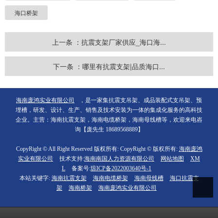
海口桥架
上一条 ：抗震支架厂家供应_海口海...
下一条 ：哪里有抗震支架|品质海口...
海南庞鸿实业有限公司
，是一家集抗震支吊架、成品装配式支吊架、预
埋槽，研发、设计、生产、销售及技术安装为一体的集成化服务的高科技
企业。主营：海南抗震支架，海南电缆桥架，海南母线槽等，欢迎来电咨
询【庞先生 18689568889】
CopyRight © All Right Reserved 版权所有: CopyRight © 版权所有:
海南庞鸿
实业有限公司
技术支持:
海南南国人力资源有限公司
网站地图
XM
L
备案号:
琼ICP备2022003640号-1
本站关键字:
海南抗震支架
海南电缆桥架
海南母线槽
海口抗震支
架
海南桥架
海南庞鸿实业有限公司