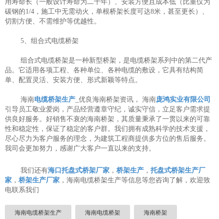
用寿命长（一般设计寿命为二十年）、安装方便且成本低（比重仅为
碳钢的1/4，施工中无需动火，单根桥架长度可达8米，甚至更长）、
切割方便、不需维护等优越性。
5、组合式电缆桥架
组合式电缆桥架是一种新型桥架，是电缆桥架系列中的第二代产
品。它适用各项工程、各种单位、各种电缆的敷设，它具有结构简
单、配置灵活、安装方便、形式新颖等特点。
海南
电缆桥架生产
_优良海南桥架资讯， 海南
庞鸿实业有限公司
引导员工敬业爱岗，产品经营遵章守纪，诚实守信，立足客户需求提
供良好服务。好销售不衰的海南桥架，其质量秉承了一贯以来的可靠
性和稳定性，保证了稳定的客户群。我们拥有成熟科学的技术支援，
尽心尽力为客户服务的理念，为建筑工程商提供多方位的售后服务。
我司会更加努力，感谢广大客户一直以来的支持。
我们还有
海口托盘式桥架厂家
，
桥架生产
，
托盘式桥架生产厂
家
，
桥架生产厂家
，海南电缆桥架生产等信息等您咨询了解，欢迎致
电联系我们
海南电缆桥架生产
海南电缆桥架
海南桥架