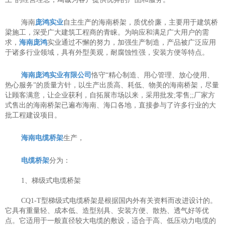
海南
庞鸿实业
自主生产的海南桥架，质优价廉，主要用于建筑桥
梁施工，深受广大建筑工程商的青睐。为响应和满足广大用户的需
求，
海南庞鸿
实业通过不懈的努力，加强生产制造，产品被广泛应用
于诸多行业领域，具有外型美观，耐腐蚀性强，安装方便等特点。
海南庞鸿实业有限公司
恪守“精心制造、用心管理、放心使用、
热心服务”的质量方针，以生产出质高、耗低、物美的海南桥架，尽量
让顾客满意，让企业获利，自拓展市场以来，采用批发;零售;;厂家方
式售出的海南桥架已遍布海南、海口各地，直接参与了许多行业的大
批工程建设项目。
海南电缆桥架
生产，
电缆桥架
分为：
1、梯级式电缆桥架
CQ1-T型梯级式电缆桥架是根据国内外有关资料而改进设计的。
它具有重量轻、成本低、造型别具、安装方便、散热、透气好等优
点。它适用于一般直径较大电缆的敷设，适合于高、低压动力电缆的