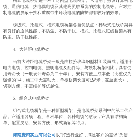
槽式电缆桥架是一种全封闭型电缆桥架。它适用于敷设计算机电
缆、通信电缆、热电偶电缆及其他高灵敏系统的控制电缆等。它对控
制电缆的屏蔽干扰和重腐蚀中环境电缆的防护都有较好的效果。
梯级式、托盘式、槽式电缆桥架各自优缺点：梯级式汇线桥架具
有良好的通风性能，不防尘、不防干扰。槽式、托盘式汇线桥架具有
防尘、防干扰性能。
4、大跨距电缆桥架
当前大跨距电缆桥架一般是由拉挤玻璃钢型材组装而成，适用于
电力电缆、控制电缆、照明电缆及配件等。与铁制桥架相比，具有使
用寿命长（一般设计寿命为二十年）、安装方便且成本低（比重仅为
碳钢的1/4，施工中无需动火，单根桥架长度可达8米，甚至更长）、
切割方便、不需维护等优越性。
5、组合式电缆桥架
组合式电缆桥架是一种新型桥架，是电缆桥架系列中的第二代产
品。它适用各项工程、各种单位、各种电缆的敷设，它具有结构简
单、配置灵活、安装方便、形式新颖等特点。
海南庞鸿实业有限公司
以“打造行业好，满足客户的需求”为使