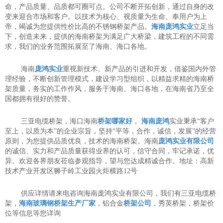
命，产品质量、品质都可圈可点。公司不断开拓创新，通过自身的改
变来迎合市场和客户。以技术为核心、视质量为生命、奉用户为上
帝，竭诚为您提供性价比高的不锈钢桥架产品。
海南庞鸿实业
立足当
下，创造未来，提供的海南桥架为满足广大桥梁，建筑工程的不同需
求，我们的业务范围拓展至了海南、海口各地。
海南
庞鸿实业
重视新技术、新产品的引进和开发，借鉴国内外管
理经验，不断创新管理模式，建设学习型组织，以精益求精的海南桥
架质量，务实的工作作风，服务于海南、海口各地，在海南省乃至全
国都拥有很好的赞誉。
三亚电缆桥架，海口海南
桥架哪家好
，
海南庞鸿
实业秉承“客户
至上，以质为本”的企业宗旨，坚持“平等，合作，诚信，发展”的经营
原则，为您提供品质优良，技术的海南桥架。海南
庞鸿实业有限公司
的诚信、实力和产品质量获得业界的认可，信守合同，牢记承诺，优
异。欢迎各界朋友莅临参观指导，望与您达成精诚合作。地址：高新
技术产业开发区狮子岭工业园火炬横路12号
供应详情请来电咨询海南庞鸿实业有限公司，我们有三亚电缆桥
架，
海南玻璃钢桥架生产厂家
，铝合金
桥架公司
，秀英桥架，桥架价
位等信息等您详询