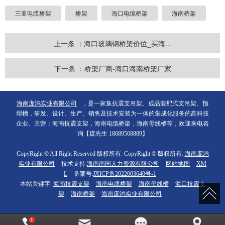
三亚电缆桥架
桥架
海口电缆桥架
海南桥架
上一条 ：海口玻璃钢桥架价位_买海...
下一条 ：桥架厂商-海口海南桥架厂家
海南庞鸿实业有限公司
，是一家集抗震支吊架、成品装配式支吊架、预
埋槽，研发、设计、生产、销售及技术安装为一体的集成化服务的高科技
企业。主营：海南抗震支架，海南电缆桥架，海南母线槽等，欢迎来电咨
询【庞先生 18689568889】
CopyRight © All Right Reserved 版权所有: CopyRight © 版权所有:
海南庞鸿
实业有限公司
技术支持:
海南南国人力资源有限公司
网站地图
XM
L
备案号:
琼ICP备2022003640号-1
本站关键字:
海南抗震支架
海南电缆桥架
海南母线槽
海口抗震支
架
海南桥架
海南庞鸿实业有限公司