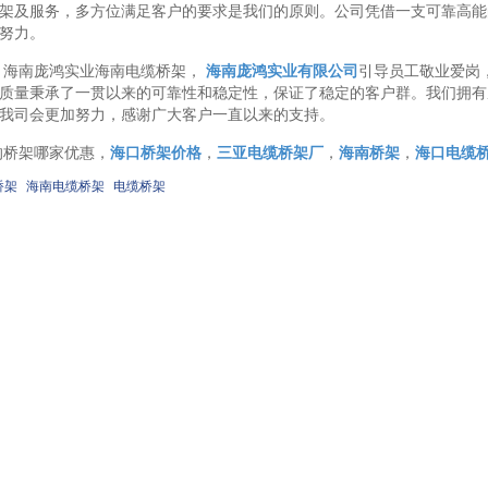
架及服务，多方位满足客户的要求是我们的原则。公司凭借一支可靠高能
努力。
，海南庞鸿实业海南电缆桥架，
海南庞鸿实业有限公司
引导员工敬业爱岗
质量秉承了一贯以来的可靠性和稳定性，保证了稳定的客户群。我们拥有
我司会更加努力，感谢广大客户一直以来的支持。
的桥架哪家优惠，
海口桥架价格
，
三亚电缆桥架厂
，
海南桥架
，
海口电缆
桥架
海南电缆桥架
电缆桥架
：海口母线槽厂|海南庞鸿实...