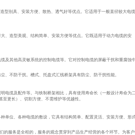
低、造型别具、安装方便、散热、透气好等优点。它适用于一般直径较大电
荷大、造型美观、结构简单、安装方便等优点。它既适用于动力电缆的安
电缆及其他高灵敏系统的控制电缆等。它对控制电缆的屏蔽干扰和重腐蚀
防尘、不防干扰。槽式、托盘式汇线桥架具有防尘、防干扰性能。
照明电缆及配件等。与铁制桥架相比，具有使用寿命长（一般设计寿命为
，甚至更长）、切割方便、不需维护等优越性。
各种单位、各种电缆的敷设，它具有结构简单、配置灵活、安装方便、形
者。我们的服务是全程的，服务的观念贯穿到产品生产经营的各个环节。为客