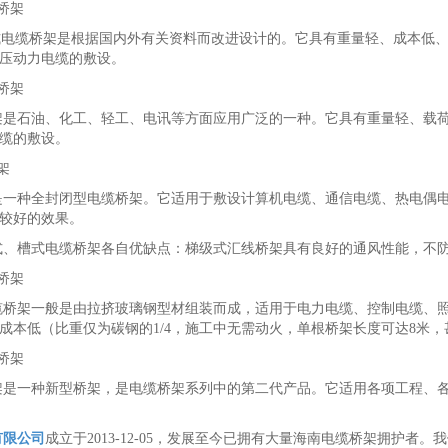
桥架
梯级式电缆桥架是根据国内外有关资料而改进设计的。它具有重量轻、成本
压动力电缆的敷设。
桥架
架是石油、化工、轻工、电讯等方面应用
广泛的一种。它具有重量轻、载
缆的敷设。
架
是一种全封闭型电缆桥架。它适用于敷设计算机电缆、通信电缆、热电偶
较好的效果。
式、槽式电缆桥架各自优缺点：梯级式汇线桥架具有良好的通风性能，不
桥架
缆桥架一般是由拉挤玻璃钢型材组装而成，适用于电力电缆、控制电缆、
成本低（比重仅为碳钢的1/4，施工中无需动火，单根桥架长度可达8米
桥架
架是一种新型桥架，是电缆桥架系列中的第二代产品。它适用各项工程、
有限公司
成立于2013-12-05，发展至今已拥有大量海南电缆桥架拥护