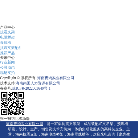
产品中心
抗震支架
电缆桥架
母线槽
抗震支架配件
推荐产品
资讯中心
行业新闻
公司动态
现场实拍
CopyRight © 版权所有:
海南庞鸿实业有限公司
技术支持:
海南南国人力资源有限公司
备案号:
琼ICP备2022003640号-1
扫一扫访问移动端
海南庞鸿实业有限公司
，是一家集抗震支吊架、成品装配式支吊架、预埋槽，
研发、设计、生产、销售及技术安装为一体的集成化服务的高科技企业。主
营：海南抗震支架，海南电缆桥架，海南母线槽等，欢迎来电咨询【庞先生