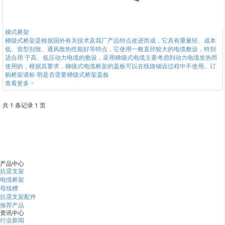
梯式桥架
梯级式桥架是根据国外有关技术及我厂产品特点改进而成，它具有重量轻、成本
低、造型别致、通风散热性能好等特点，它使用一般直径较大的电缆敷设，特别
适合用 于高、低压动力电缆的敷设，采用梯级式电缆主要考虑到动力电缆发热而
使用的，根据其要求，梯级式电缆桥架的盖板可以在线路铺设过程中不使用。订
购桥架请标 明是否需要梯级式桥架盖板
查看更多 >
共 1 条记录 1 页
产品中心
抗震支架
电缆桥架
母线槽
抗震支架配件
推荐产品
资讯中心
行业新闻