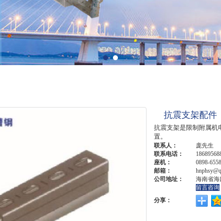
抗震支架配件
抗震支架是限制附属机
置。
联系人：
庞先生
联系电话：
18689568
座机：
0898-655
邮箱：
hnphsy@q
公司地址：
海南省海
留言咨询
分享：