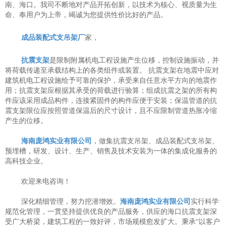
南、海口。我司不断地对产品开拓创新，以技术为核心、视质量为生
命、奉用户为上帝，竭诚为您提供性价比好的产品。
成品装配式支吊架厂
家，
抗震支架
是限制附属机电工程设施产生位移，控制设施振动，并
将荷载传递至承载结构上的各类组件或装置。 抗震支架在地震中应对
建筑机电工程设施给予可靠的保护，承受来自任意水平方向的地震作
用；抗震支架应根据其承受的荷载进行验算；组成抗震之架的所有构
件应该采用成品构件，连接紧固件的构件应便于安装；保温管道的抗
震支架限位应按照管道保温后的尺寸设计，且不应限制管道热胀冷缩
产生的位移。
海南庞鸿实业有限公司
，做集抗震支吊架、成品装配式支吊架、
预埋槽，研发、设计、生产、销售及技术安装为一体的集成化服务的
高科技企业。
欢迎来电咨询！
深化精细管理，努力挖潜增效。
海南庞鸿实业有限公司
实行科学
规范化管理，一贯坚持提供优良的产品服务，供应的海口抗震支架深
受广大桥梁，建筑工程的一致好评，市场规模愈发扩大。秉承“以客户