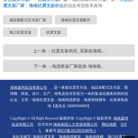
震支架厂家
，
海南抗震支架价位
的信息等您联系咨询
成品装配式支吊架厂家
海南抗震支架配件
海口抗震支架
抗震支架
上一条 ：抗震支架供应_买新款海南...
下一条 ：电缆桥架厂家批发-海南电...
海南庞鸿实业有限公司
，是一家集抗震支吊架、成品装配式支吊架、预
埋槽，研发、设计、生产、销售及技术安装为一体的集成化服务的高科技
企业。主营：海南抗震支架，海南电缆桥架，海南母线槽等，欢迎来电咨
询【庞先生 18689568889】
CopyRight © All Right Reserved 版权所有: CopyRight © 版权所有:
海南庞鸿
实业有限公司
技术支持:
海南南国人力资源有限公司
网站地图
XM
L
备案号:
琼ICP备2022003640号-1
本站关键字:
海南抗震支架
海南电缆桥架
海南母线槽
海口抗震支