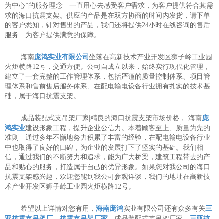
为中心”的服务理念，一直用心去感受客户需求，为客户提供符合其需
求的海口抗震支架。供应的产品是在双方协商的时间内发货，请下单
的客户悉知，针对售出的产品，我们还将提供24小时在线咨询的售后
服务，为客户提供满意的保障。
海南
庞鸿实业有限公司
坐落在高新技术产业开发区狮子岭工业园
火炬横路12号，交通方便。公司自成立以来，始终实行现代化管理，
建立了一套完整的工作管理体系，包括严谨的质量控制体系、项目管
理体系和售前售后服务体系。在配电输电设备行业拥有扎实的技术基
础，属于海口抗震支架。
成品装配式支吊架厂家|精良的海口抗震支架市场价格， 海南
庞
鸿实业
建设形象工程，提升企业公信力。本着顾客至上、质量为先的
准则，通过多年不懈地努力积累了丰富的经验，在配电输电设备行业
中也取得了良好的口碑，为企业的发展打下了坚实的基础。我们相
信，通过我们的不断努力和追求，能为广大桥梁，建筑工程带去的产
品和贴心的服务，打造属于自己的优异形象。如果您对我公司的海口
抗震支架感兴趣，欢迎您能到我公司参观详谈，我们的地址在高新技
术产业开发区狮子岭工业园火炬横路12号。
希望以上详情对您有用，
海南庞鸿
实业有限公司还有众多有关
三
亚抗震支吊架厂
，
抗震支吊架厂家
，成品装配式支吊架厂家，
三亚抗