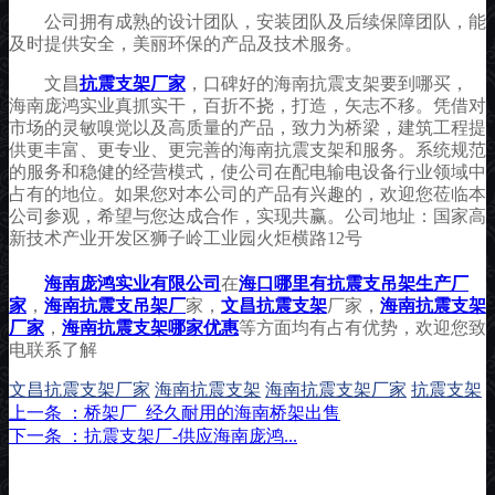
公司拥有成熟的设计团队，安装团队及后续保障团队，能
及时提供安全，美丽环保的产品及技术服务。
文昌
抗震支架厂家
，口碑好的海南抗震支架要到哪买，
海南庞鸿实业真抓实干，百折不挠，打造，矢志不移。凭借对
市场的灵敏嗅觉以及高质量的产品，致力为桥梁，建筑工程提
供更丰富、更专业、更完善的海南抗震支架和服务。系统规范
的服务和稳健的经营模式，使公司在配电输电设备行业领域中
占有的地位。如果您对本公司的产品有兴趣的，欢迎您莅临本
公司参观，希望与您达成合作，实现共赢。公司地址：国家高
新技术产业开发区狮子岭工业园火炬横路12号
海南庞鸿实业有限公司
在
海口哪里有抗震支吊架生产厂
家
，
海南抗震支吊架厂
家，
文昌抗震支架
厂家，
海南抗震支架
厂家
，
海南抗震支架哪家优惠
等方面均有占有优势，欢迎您致
电联系了解
文昌抗震支架厂家
海南抗震支架
海南抗震支架厂家
抗震支架
上一条 ：桥架厂_经久耐用的海南桥架出售
下一条 ：抗震支架厂-供应海南庞鸿...