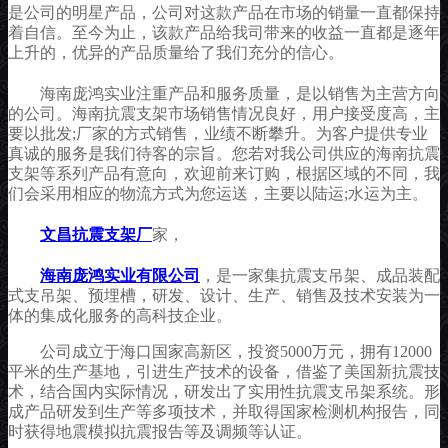
是公司的明星产品，公司对这款产品在市场的销量一直都保持
着自信。至今为止，该款产品给我司带来的收益一直都是逐年
上升的，优异的产品质量给了我们充分的信心。
海南庞鸿实业注重产品和服务质量，是以销售为主营方向
的公司。海南抗震支架市场销售情况良好，用户接受度高，主
要以批发;厂家的方式销售，业绩不断攀升。为客户提供专业
真诚的服务是我们待客的宗旨。您若对我公司供应的海南抗震
支架等系列产品有意向，欢迎前来订购，根据区域的不同，我
们会采用相应的物流方式为您运送，主要以陆运;水运为主。
文昌抗震支架厂
家，
海南庞鸿实业有限公司
，是一家集抗震支吊架、成品装配
式支吊架、预埋槽，研发、设计、生产、销售及技术安装为一
体的集成化服务的高科技企业。
公司成立于海口国家高新区，投资5000万元，拥有12000
平米的生产基地，引进生产技术的设备，借鉴了美国新抗震技
术，结合国内实际情况，研发出了实用性抗震支吊架系统。形
成产品研发到生产等多项技术，并取得国家检测机构报告，同
时获得地震模拟抗震报告等及调频等认证。