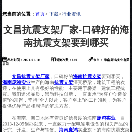
您当前的位置：
首页
>
下载
>
行业资讯
文昌抗震支架厂家-口碑好的海
南抗震支架要到哪买
发布时间：2021-01-10
浏览次数：640
来自： 海南庞鸿实业有限
公司
文昌抗震支架厂家
，口碑好的
海南抗震支架
要到哪买，
海南庞鸿实业
生产的海南
抗震支架
深受桥梁，建筑工程的欢
迎，在使用上具有很好的性能，主要用于桥梁，建筑工程抗
震。我们追求品质，崇尚科技创新，一直秉承“为客户创造价
值”的宗旨，坚持“全力以赴，客户至上”的工作准则，为客户
提供优异产品和周详的解决方案。
在海南、海口地区有着良好信誉度的海南
庞鸿实业
。自
2013-12-05创办以来，一直致力于配电输电设备的相关产品的
研究、开发、生产与销售。
海南庞鸿
实业旗下的海南抗震支架