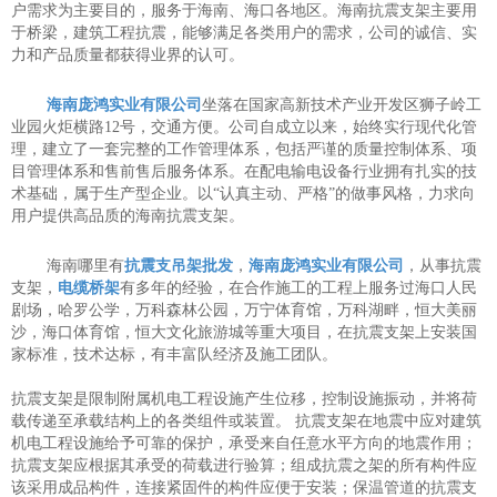
户需求为主要目的，服务于海南、海口各地区。海南抗震支架主要用
于桥梁，建筑工程抗震，能够满足各类用户的需求，公司的诚信、实
力和产品质量都获得业界的认可。
海南庞鸿实业有限公司
坐落在国家高新技术产业开发区狮子岭工
业园火炬横路12号，交通方便。公司自成立以来，始终实行现代化管
理，建立了一套完整的工作管理体系，包括严谨的质量控制体系、项
目管理体系和售前售后服务体系。在配电输电设备行业拥有扎实的技
术基础，属于生产型企业。以“认真主动、严格”的做事风格，力求向
用户提供高品质的海南抗震支架。
海南哪里有
抗震支吊架批发
，
海南庞鸿实业有限公司
，从事抗震
支架，
电缆桥架
有多年的经验，在合作施工的工程上服务过海口人民
剧场，哈罗公学，万科森林公园，万宁体育馆，万科湖畔，恒大美丽
沙，海口体育馆，恒大文化旅游城等重大项目，在抗震支架上安装国
家标准，技术达标，有丰富队经济及施工团队。
抗震支架是限制附属机电工程设施产生位移，控制设施振动，并将荷
载传递至承载结构上的各类组件或装置。 抗震支架在地震中应对建筑
机电工程设施给予可靠的保护，承受来自任意水平方向的地震作用；
抗震支架应根据其承受的荷载进行验算；组成抗震之架的所有构件应
该采用成品构件，连接紧固件的构件应便于安装；保温管道的抗震支