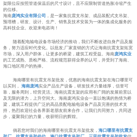
架限位应按照管道保温后的尺寸设计，且不应限制管道热胀冷缩产生
的位移。
海南
庞鸿实业有限公司
，是一家集抗震支吊架、成品装配式支吊架、
预埋槽，研发、设计、生产、销售及技术安装为一体的集成化服务的
高科技企业。欢迎来电咨询！
随着配电输电设备市场经济的推动，我们不断改进自身产品及服
务，努力适应时代变化。以批发;厂家直销的方式让海南抗震支架拓宽
市场，深入用户群体，让更多的桥梁，建筑工程受益。海南
庞鸿实业
的工艺成熟、质检严格、流程规范获得业界的认可，并受到了海南、
海口地区用户的热捧。
海南哪里有抗震支吊架批发，优惠的海南抗震支架在海口哪里可
以买到，
海南庞鸿
实业产品生产设备，研发技术力量雄厚，信誉可
靠，服务周到，经营灵活。海南抗震支架的应用有广阔的发展前景以
及无限的潜力，上升空间大。海南庞鸿实业会一直以饱满的热情为桥
梁，建筑工程提供广泛的高品质配电输电设备产品及完善的技术支
持，热烈欢迎社会各界新老朋友前来合作，让我们共同努力，共同进
步，凝聚我们的力量，收获明日的辉煌。
倘若您对我们的海南哪里有抗震支吊架批发，
海口哪里有抗震支
架厂
，
抗震支吊架价位
，
海口抗震支吊架厂
，
三亚抗震支吊架批发
信