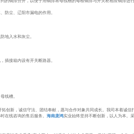
排列的铜排分开，以便于用铜排将母线槽的每根铜排与开关柜相应铜排进
水、防尘、辽阳市漏电的作用。
以防地入水和灰尘。
电，插接箱内设有开关断路器。
向母线槽。
开拓创新，诚信守法、团结奉献，愿与合作对象共同成长。我司本着诚信
小时在线咨询的售后服务。
海南庞鸿
实业始终坚持不断创新，以人为本。采