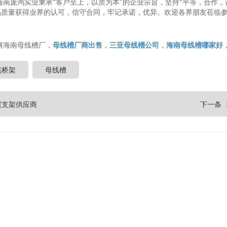
南庞鸿实业秉承“客户至上，以质为本”的企业宗旨，坚持“平等，合作，
品质量获得业界的认可，信守合同，牢记承诺，优异。欢迎各界朋友莅临
解海南母线槽厂，
母线槽厂商出售
，
三亚母线槽公司
，
海南母线槽哪家好
缆桥架
母线槽
震支架供应商
下一条 