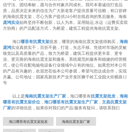
信守法、团结奉献，愿与合作对象共同成长。我司本着诚信打造品
质，品质决定未来的信念为广大新老客户提供质量可信赖，有口皆碑
的海南抗震支架，尽心为客户提供24小时在线咨询的售后服务。海南
庞鸿实业
始终坚持不断创新，以人为本。采用陆运;水运（运费买卖双
方协商）的产品配送方式，为桥梁，建筑工程提供海南抗震支架。
海口
哪里有抗震支架
批发，哪里的海南抗震支架值得购买，
海南
庞鸿
实业真抓实干，百折不挠，打造，矢志不移。凭借对市场的灵敏
嗅觉以及高质量的产品，致力为桥梁，建筑工程提供更丰富、更专
业、更完善的海南抗震支架和服务。系统规范的服务和稳健的经营模
式，使公司在配电输电设备行业领域中占有的地位。如果您对本公司
的产品有兴趣的，欢迎您莅临本公司参观，希望与您达成合作，实现
共赢。公司地址：国家高新技术产业开发区狮子岭工业园火炬横路12
号
以上是
海南抗震支架生产厂家
，海口哪里有
抗震支架批发
，
海南
哪里有抗震支架价位
，
海口哪里有抗震支架生产厂家
，
文昌抗震支架
厂家
的详细信息，如果你对我们的产品/服务有疑问，请联系我们
海口哪里有抗震支架批发
海南抗震支架厂家